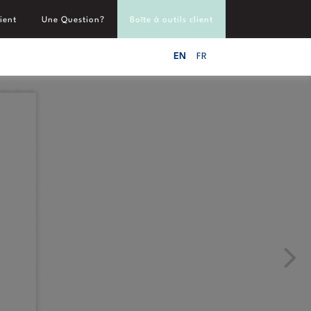
ient
Une Question?
Boîte à outils client
EN
FR