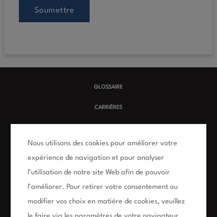
Soumettre
GLOSSAIRE
CARRIÈRES
MODALITÉS D’UTILISATION
Nous utilisons des cookies pour améliorer votre
POLITIQUE D’ACCESSIBILITÉ
expérience de navigation et pour analyser
POLITIQUE SUR LA VIE PRIVÉE
l’utilisation de notre site Web afin de pouvoir
l’améliorer. Pour retirer votre consentement ou
FAQ
modifier vos choix en matière de cookies, veuillez
SITE CLIENT DE NUMERIS
le faire via les paramètres de votre navigateur.