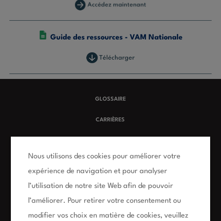
Guide des ressources - VAM Nationale
GLOSSAIRE
CARRIÈRES
MODALITÉS D’UTILISATION
Nous utilisons des cookies pour améliorer votre
POLITIQUE D’ACCESSIBILITÉ
expérience de navigation et pour analyser
POLITIQUE SUR LA VIE PRIVÉE
l’utilisation de notre site Web afin de pouvoir
l’améliorer. Pour retirer votre consentement ou
FAQ
modifier vos choix en matière de cookies, veuillez